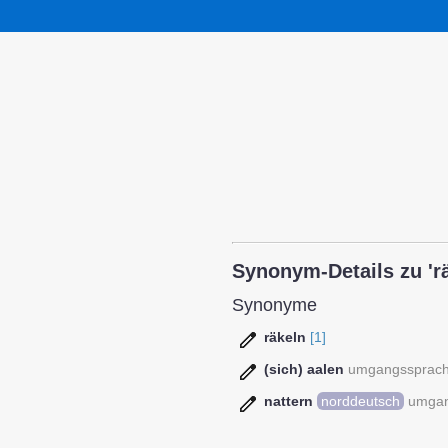
Synonym-Details zu 'rä
Synonyme
räkeln
[1]
(sich) aalen
umgangssprach
nattern
norddeutsch
umgan