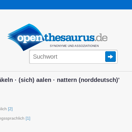
SYNONYME UND ASSOZIATIONEN
keln · (sich) aalen · nattern (norddeutsch)'
lich
[2]
gssprachlich
[1]