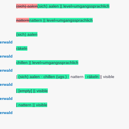
(sich) aalen
(sich) aalen || level=umgangssprachlich
nattern
nattern || level=umgangssprachlich
(sich) aalen
erwald
räkeln
erwald
chillen || level=umgangssprachlich
erwald
|
(sich) aalen · chillen (ugs.) ·
nattern
· räkeln
|| visible
erwald
| [empty] || visible
erwald
| nattern || visible
erwald