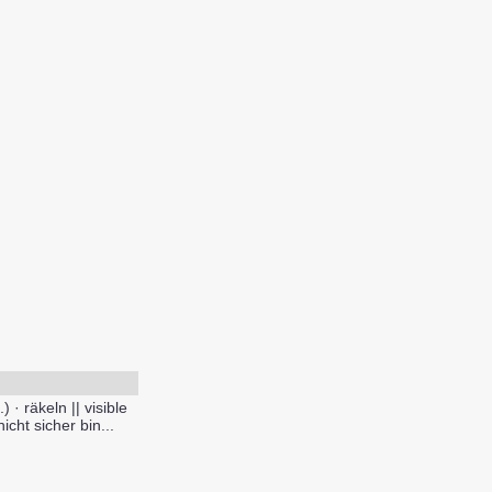
 · räkeln || visible
ht sicher bin...