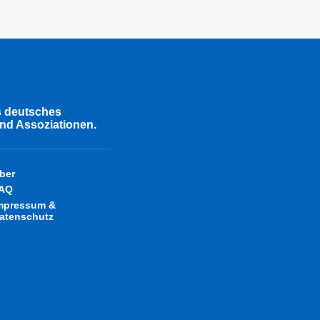
s deutsches
nd Assoziationen.
ber
AQ
mpressum &
atenschutz