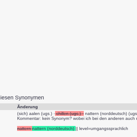
diesen Synonymen
Änderung
(sich) aalen (ugs.) ·
chillen (ugs.) ·
nattern (norddeutsch) (ugs.)
Kommentar: kein Synonym? wobei ich bei den anderen auch nic
nattern
nattern (norddeutsch)
|| level=umgangssprachlich