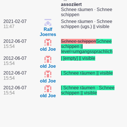
assoziiert
Schnee räumen · Schnee
schippen
2021-02-07
Schnee räumen · Schnee
11:47
schippen (ugs.) || visible
Ralf
Joerres
2012-06-07
Schnee schippen
Schnee
15:54
schippen ||
old Joe
level=umgangssprachlich
2012-06-07
| [empty] || visible
15:54
old Joe
2012-06-07
| Schnee räumen || visible
15:54
old Joe
2012-06-07
| Schnee räumen · Schnee
15:54
schippen || visible
old Joe