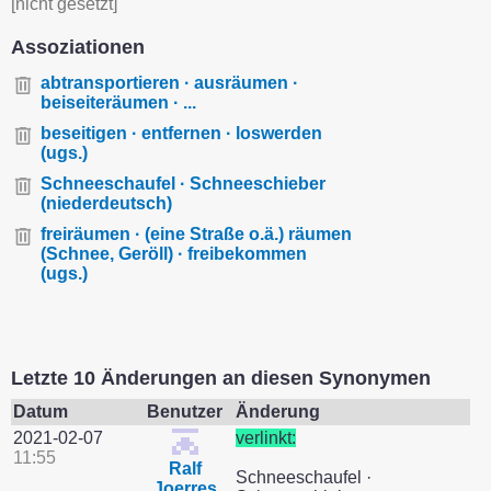
[nicht gesetzt]
Assoziationen
abtransportieren · ausräumen ·
beiseiteräumen · ...
beseitigen · entfernen · loswerden
(ugs.)
Schneeschaufel · Schneeschieber
(niederdeutsch)
freiräumen · (eine Straße o.ä.) räumen
(Schnee, Geröll) · freibekommen
(ugs.)
Letzte 10 Änderungen an diesen Synonymen
Datum
Benutzer
Änderung
2021-02-07
verlinkt:
11:55
Ralf
Schneeschaufel ·
Joerres