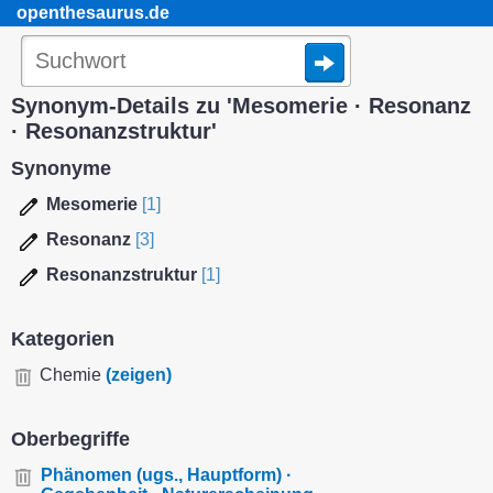
openthesaurus.de
Synonym-Details zu 'Mesomerie · Resonanz
· Resonanzstruktur'
Synonyme
Mesomerie
[1]
Resonanz
[3]
Resonanzstruktur
[1]
Kategorien
Chemie
(zeigen)
Oberbegriffe
Phänomen (ugs., Hauptform) ·