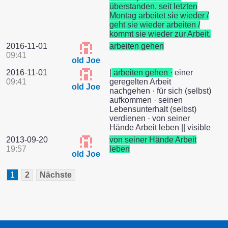
überstanden, seit letzten
Montag arbeitet sie wieder /
geht sie wieder arbeiten /
kommt sie wieder zur Arbeit.
2016-11-01
arbeiten gehen
09:41
old Joe
2016-11-01
|
arbeiten gehen ·
einer
09:41
geregelten Arbeit
old Joe
nachgehen · für sich (selbst)
aufkommen · seinen
Lebensunterhalt (selbst)
verdienen · von seiner
Hände Arbeit leben || visible
2013-09-20
von seiner Hände Arbeit
19:57
leben
old Joe
1
2
Nächste