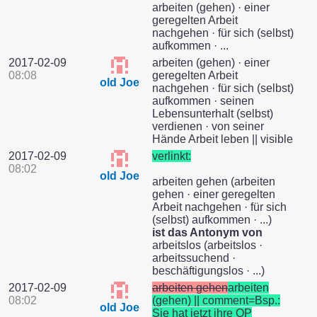
arbeiten (gehen) · einer
geregelten Arbeit
nachgehen · für sich (selbst)
aufkommen · ...
2017-02-09
arbeiten (gehen) · einer
08:08
geregelten Arbeit
old Joe
nachgehen · für sich (selbst)
aufkommen · seinen
Lebensunterhalt (selbst)
verdienen · von seiner
Hände Arbeit leben || visible
2017-02-09
verlinkt:
08:02
old Joe
arbeiten gehen (arbeiten
gehen · einer geregelten
Arbeit nachgehen · für sich
(selbst) aufkommen · ...)
ist das Antonym von
arbeitslos (arbeitslos ·
arbeitssuchend ·
beschäftigungslos · ...)
2017-02-09
arbeiten gehen
arbeiten
08:02
(gehen) || comment=Bsp.:
old Joe
Sie hat jetzt ihre OP