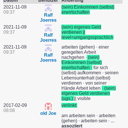
Datum
Benutzer
Änderung
2021-11-09
(sein) Einkommen (selbst)
09:37
erwirtschaften
Ralf
Joerres
2021-11-09
(sein) eigenes Geld
09:37
verdienen ||
Ralf
level=umgangssprachlich
Joerres
2021-11-09
arbeiten (gehen) · einer
09:37
geregelten Arbeit
Ralf
nachgehen ·
(sein)
Joerres
Einkommen (selbst)
erwirtschaften ·
für sich
(selbst) aufkommen · seinen
Lebensunterhalt (selbst)
verdienen · von seiner
Hände Arbeit leben
· (sein)
eigenes Geld verdienen
(ugs.)
|| visible
2017-02-09
verlinkt:
08:08
old Joe
am arbeiten sein · arbeiten
(gehen) · arbeiten sein · ...
assoziiert