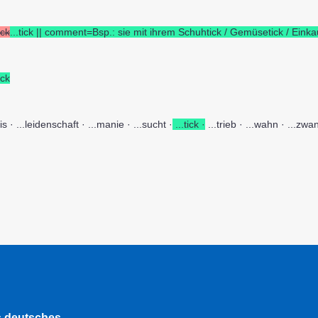
ick
...tick || comment=Bsp.: sie mit ihrem Schuhtick / Gemüsetick / Einkau
ick
itis · ...leidenschaft · ...manie · ...sucht ·
...tick ·
...trieb · ...wahn · ...zwan
s deutsches