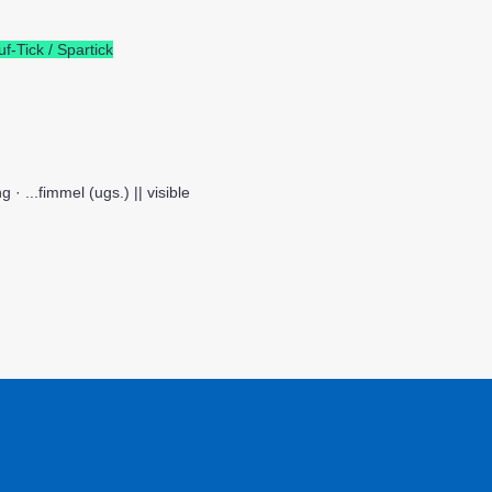
f-Tick / Spartick
g · ...fimmel (ugs.) || visible