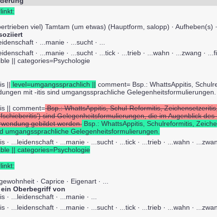
derung
linkt:
bertrieben viel) Tamtam (um etwas) (Hauptform, salopp) · Aufheben(s) · 
soziiert
leidenschaft · ...manie · ...sucht · ...
leidenschaft · ...manie · ...sucht · ...tick · ...trieb · ...wahn · ...zwang · ...f
ible || categories=Psychologie
tis ||
level=umgangssprachlich ||
comment= Bsp.: WhattsAppitis, Schulrefo
ldungen mit -itis sind umgangssprachliche Gelegenheitsformulierungen.
itis || comment=
Bsp.: WhattsAppitis, Schul-Reformitis, Zeichensetzeritis, 
ufschieberitis') sind Gelegenheitsformulierungen, die im Augenblick des
rwendung gebildet werden.
Bsp.: WhattsAppitis, Schulreformitis, Zeichen
nd umgangssprachliche Gelegenheitsformulierungen.
itis · ...leidenschaft · ...manie · ...sucht · ...tick · ...trieb · ...wahn · ...zw
ible || categories=Psychologie
linkt:
ewohnheit · Caprice · Eigenart · ...
t ein Oberbegriff von
itis · ...leidenschaft · ...manie · ...
itis · ...leidenschaft · ...manie · ...sucht · ...tick · ...trieb · ...wahn · ...zw