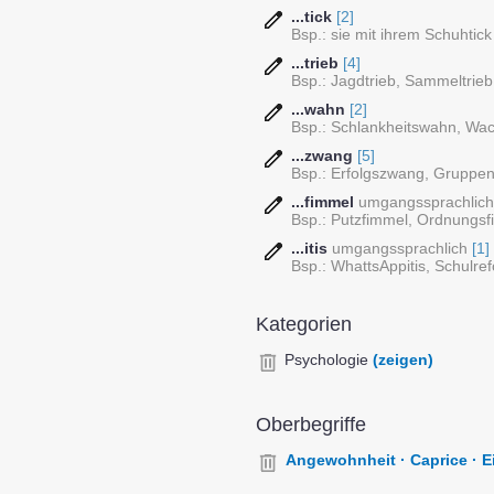
...tick
[2]
Bsp.: sie mit ihrem Schuhtick
...trieb
[4]
Bsp.: Jagdtrieb, Sammeltrieb,
...wahn
[2]
Bsp.: Schlankheitswahn, W
...zwang
[5]
Bsp.: Erfolgszwang, Grupp
...fimmel
umgangssprachlich
Bsp.: Putzfimmel, Ordnungsf
...itis
umgangssprachlich
[1]
Bsp.: WhattsAppitis, Schulref
Kategorien
Psychologie
(zeigen)
Oberbegriffe
Angewohnheit · Caprice · Eig