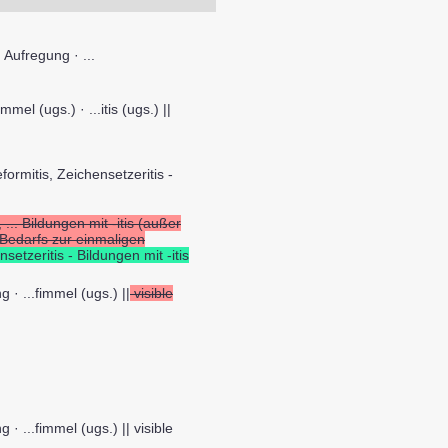
Aufregung · ...
immel (ugs.) · ...itis (ugs.) ||
rmitis, Zeichensetzeritis -
... Bildungen mit -itis (außer
 Bedarfs zur einmaligen
setzeritis - Bildungen mit -itis
ang · ...fimmel (ugs.) ||
visible
ang · ...fimmel (ugs.) || visible