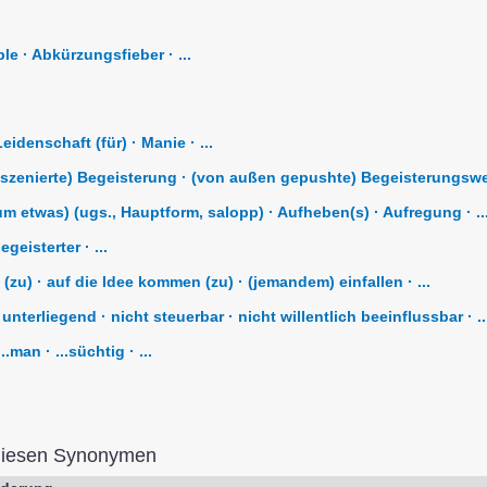
le · Abkürzungsfieber · ...
idenschaft (für) · Manie · ...
nszenierte) Begeisterung · (von außen gepushte) Begeisterungswell
um etwas) (ugs., Hauptform, salopp) · Aufheben(s) · Aufregung · ..
geisterter · ...
zu) · auf die Idee kommen (zu) · (jemandem) einfallen · ...
unterliegend · nicht steuerbar · nicht willentlich beeinflussbar · ..
.man · ...süchtig · ...
diesen Synonymen