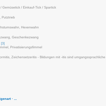
 / Gemüsetick / Einkauf-Tick / Spartick
 Putztrieb
achstumswahn, Hexenwahn
enzwang, Geschenkezwang
[3]
immel, Privatisierungsfimmel
ormitis, Zeichensetzeritis - Bildungen mit -itis sind umgangssprachlic
enart · ...