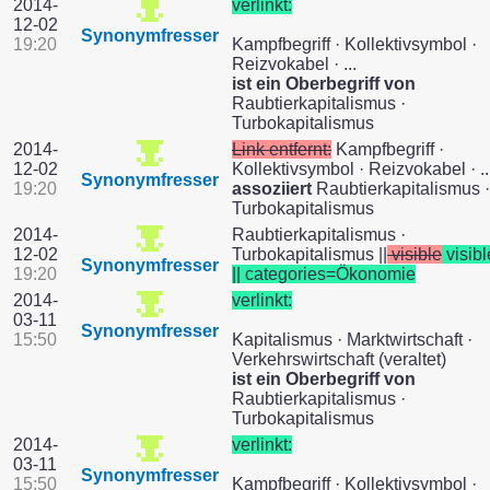
2014-
verlinkt:
12-02
Synonymfresser
19:20
Kampfbegriff · Kollektivsymbol ·
Reizvokabel · ...
ist ein Oberbegriff von
Raubtierkapitalismus ·
Turbokapitalismus
2014-
Link entfernt:
Kampfbegriff ·
12-02
Kollektivsymbol · Reizvokabel · ..
Synonymfresser
19:20
assoziiert
Raubtierkapitalismus ·
Turbokapitalismus
2014-
Raubtierkapitalismus ·
12-02
Turbokapitalismus ||
visible
visibl
Synonymfresser
19:20
|| categories=Ökonomie
2014-
verlinkt:
03-11
Synonymfresser
15:50
Kapitalismus · Marktwirtschaft ·
Verkehrswirtschaft (veraltet)
ist ein Oberbegriff von
Raubtierkapitalismus ·
Turbokapitalismus
2014-
verlinkt:
03-11
Synonymfresser
15:50
Kampfbegriff · Kollektivsymbol ·