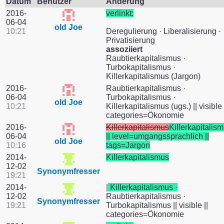
Datum
Benutzer
Änderung
2016-
verlinkt:
06-04
old Joe
10:21
Deregulierung · Liberalisierung ·
Privatisierung
assoziiert
Raubtierkapitalismus ·
Turbokapitalismus ·
Killerkapitalismus (Jargon)
2016-
Raubtierkapitalismus ·
06-04
Turbokapitalismus ·
old Joe
10:21
Killerkapitalismus (ugs.) || visible 
categories=Ökonomie
2016-
Killerkapitalismus
Killerkapitalis
06-04
|| level=umgangssprachlich ||
old Joe
10:16
tags=Jargon
2014-
Killerkapitalismus
12-02
Synonymfresser
19:21
2014-
|
Killerkapitalismus ·
12-02
Raubtierkapitalismus ·
Synonymfresser
19:21
Turbokapitalismus || visible ||
categories=Ökonomie