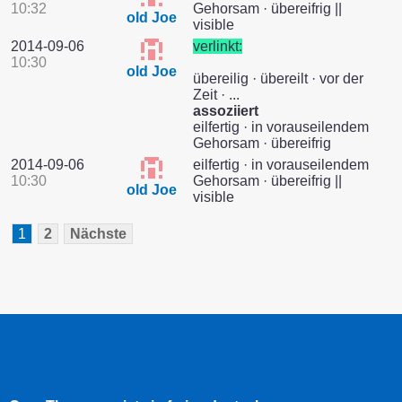
10:32
Gehorsam · übereifrig ||
old Joe
visible
2014-09-06
verlinkt:
10:30
old Joe
übereilig · übereilt · vor der
Zeit · ...
assoziiert
eilfertig · in vorauseilendem
Gehorsam · übereifrig
2014-09-06
eilfertig · in vorauseilendem
10:30
Gehorsam · übereifrig ||
old Joe
visible
1
2
Nächste