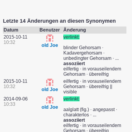
Letzte 14 Änderungen an diesen Synonymen
Datum
Benutzer
Änderung
2015-10-11
verlinkt:
10:32
old Joe
blinder Gehorsam ·
Kadavergehorsam ·
unbedingter Gehorsam · ...
assoziiert
eilfertig · in vorauseilendem
Gehorsam · übereifrig
2015-10-11
eilfertig · in vorauseilendem
10:32
Gehorsam · übereifrig ||
old Joe
visible
2014-09-06
verlinkt:
10:33
old Joe
aalglatt (fig.) · angepasst ·
charakterlos · ...
assoziiert
eilfertig · in vorauseilendem
Gehorsam · übereifrig