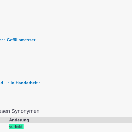
er · Gefällsmesser
.. · in Handarbeit · ...
iesen Synonymen
Änderung
verlinkt: