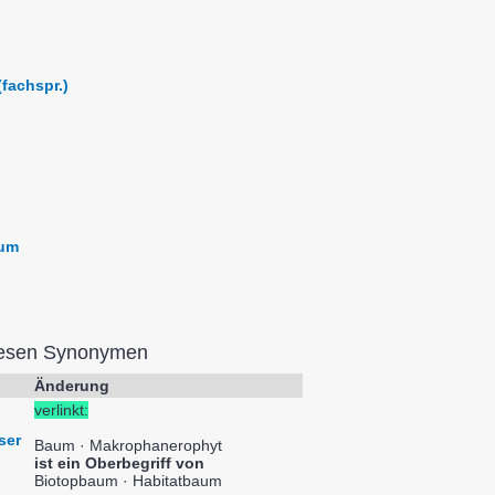
fachspr.)
aum
iesen Synonymen
Änderung
verlinkt:
ser
Baum · Makrophanerophyt
ist ein Oberbegriff von
Biotopbaum · Habitatbaum