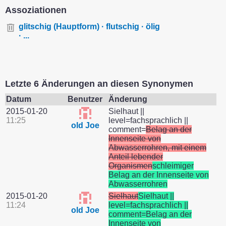
Assoziationen
glitschig (Hauptform) · flutschig · ölig
· ...
Letzte 6 Änderungen an diesen Synonymen
Datum
Benutzer
Änderung
2015-01-20
Sielhaut ||
11:25
level=fachsprachlich ||
old Joe
comment=
Belag an der
Innenseite von
Abwasserrohren, mit einem
Anteil lebender
Organismen
schleimiger
Belag an der Innenseite von
Abwasserrohren
2015-01-20
Sielhaut
Sielhaut ||
11:24
level=fachsprachlich ||
old Joe
comment=Belag an der
Innenseite von