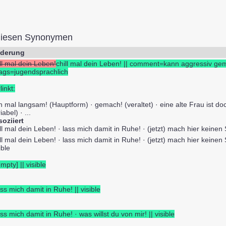
diesen Synonymen
derung
ll mal dein Leben!
chill mal dein Leben! || comment=kann aggressiv g
 tags=jugendsprachlich
linkt:
 mal langsam! (Hauptform) · gemach! (veraltet) · eine alte Frau ist doc
iabel) · ...
soziiert
ll mal dein Leben! · lass mich damit in Ruhe! · (jetzt) mach hier keinen S
ll mal dein Leben! · lass mich damit in Ruhe! · (jetzt) mach hier keinen S
ible
empty] || visible
ass mich damit in Ruhe! || visible
ass mich damit in Ruhe! · was willst du von mir! || visible