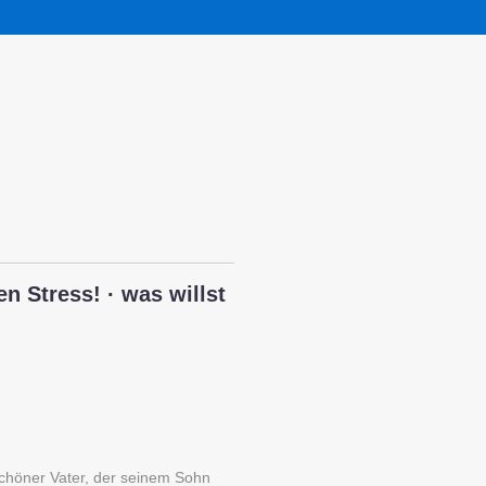
n Stress! · was willst
 schöner Vater, der seinem Sohn