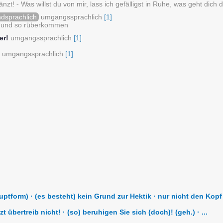
änzt! - Was willst du von mir, lass ich gefälligst in Ruhe, was geht dich
ndsprachlich
umgangssprachlich
[1]
n und so rüberkommen
er!
umgangssprachlich
[1]
umgangssprachlich
[1]
tform) · (es besteht) kein Grund zur Hektik · nur nicht den Kopf ve
zt übertreib nicht! · (so) beruhigen Sie sich (doch)! (geh.) · ...