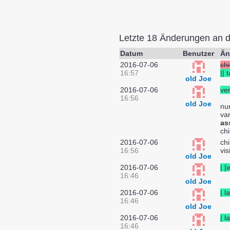
Letzte 18 Änderungen an 
Datum
Benutzer
Än
2016-07-06
chi
16:57
||
old Joe
2016-07-06
ver
16:56
old Joe
nun
var
as
chi
2016-07-06
chi
16:56
vis
old Joe
2016-07-06
| [
16:46
old Joe
2016-07-06
| l
16:46
old Joe
2016-07-06
| l
16:46