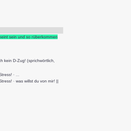
emeint sein und so rüberkommen
h kein D-Zug! (sprichwörtlich,
tress! · ...
tress! · was willst du von mir! ||