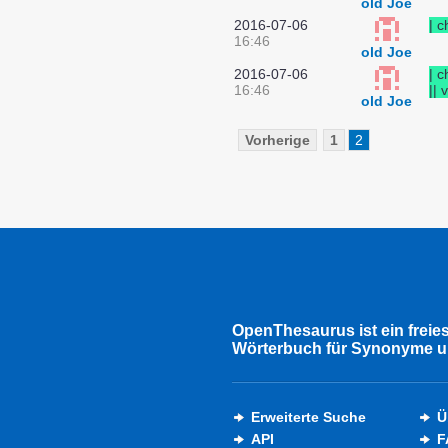
old Joe
2016-07-06
| c
16:46
old Joe
2016-07-06
| c
16:46
|| 
old Joe
Vorherige
1
2
OpenThesaurus ist ein freie
Wörterbuch für Synonyme u
Erweiterte Suche
Ü
API
F