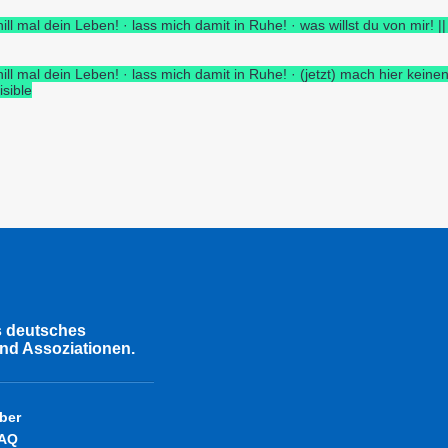
hill mal dein Leben! · lass mich damit in Ruhe! · was willst du von mir! || 
hill mal dein Leben! · lass mich damit in Ruhe! · (jetzt) mach hier keinen
visible
s deutsches
nd Assoziationen.
ber
AQ