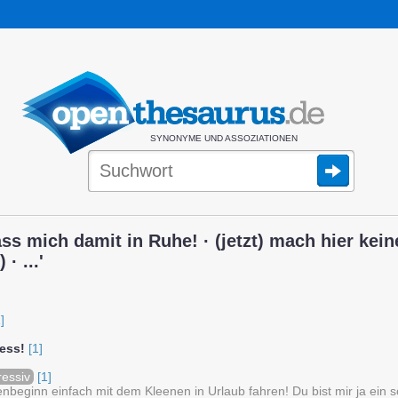
SYNONYME UND ASSOZIATIONEN
ss mich damit in Ruhe! · (jetzt) mach hier keine
· ...'
]
ress!
[1]
ressiv
[1]
enbeginn einfach mit dem Kleenen in Urlaub fahren! Du bist mir ja ein