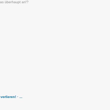
 das überhaupt an!?
rlieren! · ...