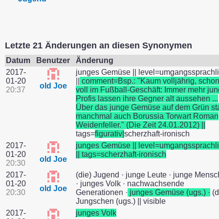
Letzte 21 Änderungen an diesen Synonymen
Datum
Benutzer
Änderung
2017-
junges Gemüse || level=umgangssprachl
01-20
||
comment=Bsp.: "Kaum volljährig, scho
old Joe
20:37
voll im Fußball-Geschäft: Immer mehr ju
Profis lassen ihre Gegner alt aussehen ...
Über das junge Gemüse auf dem Grün st
manchmal auch Borussia Torwart Roman
Weidenfeller." (Die Zeit 24.01.2012) ||
tags=
figurativ|
scherzhaft-ironisch
2017-
junges Gemüse || level=umgangssprachl
01-20
|| tags=scherzhaft-ironisch
old Joe
20:30
2017-
(die) Jugend · junge Leute · junge Mens
01-20
· junges Volk · nachwachsende
old Joe
20:30
Generationen ·
junges Gemüse (ugs.) ·
(d
Jungschen (ugs.) || visible
2017-
junges Volk