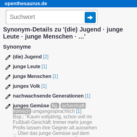
openthesaurus.de
Synonym-Details zu '(die) Jugend · junge
Leute · junge Menschen · ...'
Synonyme
(die) Jugend
[2]
junge Leute
[1]
junge Menschen
[1]
junges Volk
[1]
nachwachsende Generationen
[1]
junges Gemüse
fig.
scherzhaft-
ironisch
umgangssprachlich
[1]
Bsp.: "Kaum volljährig, schon voll im
Fußball-Geschäft: Immer mehr junge
Profis lassen ihre Gegner alt aussehen
... Über das junge Gemüse auf dem