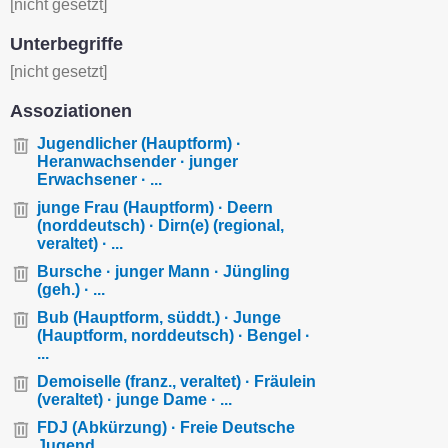
[nicht gesetzt]
Unterbegriffe
[nicht gesetzt]
Assoziationen
Jugendlicher (Hauptform) ·
Heranwachsender · junger
Erwachsener · ...
junge Frau (Hauptform) · Deern
(norddeutsch) · Dirn(e) (regional,
veraltet) · ...
Bursche · junger Mann · Jüngling
(geh.) · ...
Bub (Hauptform, süddt.) · Junge
(Hauptform, norddeutsch) · Bengel ·
...
Demoiselle (franz., veraltet) · Fräulein
(veraltet) · junge Dame · ...
FDJ (Abkürzung) · Freie Deutsche
Jugend