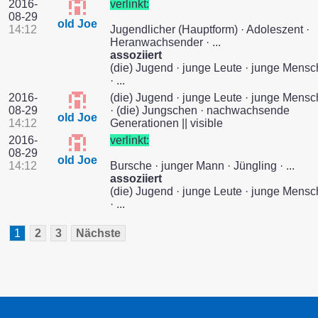
2016-
verlinkt:
08-29
old Joe
14:12
Jugendlicher (Hauptform) · Adoleszent ·
Heranwachsender · ...
assoziiert
(die) Jugend · junge Leute · junge Mens
· ...
2016-
(die) Jugend · junge Leute · junge Mens
08-29
· (die) Jungschen · nachwachsende
old Joe
14:12
Generationen || visible
2016-
verlinkt:
08-29
old Joe
14:12
Bursche · junger Mann · Jüngling · ...
assoziiert
(die) Jugend · junge Leute · junge Mens
· ...
1
2
3
Nächste