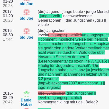
01-20
old Joe
20:28
2017-
(die) Jugend · junge Leute · junge Mens
01-20
·
junges Volk ·
nachwachsende
old Joe
20:28
Generationen · (die) Jungschen (ugs.) ||
visible
2016-
(die) Jungschen ||
08-30
level=
umgangssprachlich
umgangssprach
old Joe
17:44
|| comment=möglicherweise berlinerisch:
"Lasse machen die Jungschen...Hauptsa
sie gefährden andere Verkehrsteilnehmer
nicht wenn se durch en Wald oder über
einsamen Strecken donnern."
(Leserkommentar zu sz-online 7.7.2016) |
Häufig für 'Jugendmannschaft': "Die
Jungschen haben sich janz jut jeschlage
und nach nem spannenden letzten Drittel
3:2 jewonn!"
(http://blackcorner2007.tumblr.com/...) ||
tags=regional
2016-
(die) Jungschen
(die) Jungschen ||
08-29
level=umgangssprachlich
Daniel
20:42
Kommentar: klingt mir ugs., Beleg?
Naber