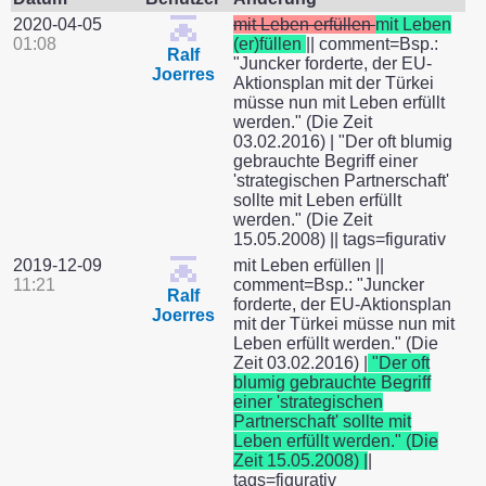
2020-04-05
mit Leben erfüllen
mit Leben
01:08
(er)füllen
|| comment=Bsp.:
Ralf
"Juncker forderte, der EU-
Joerres
Aktionsplan mit der Türkei
müsse nun mit Leben erfüllt
werden." (Die Zeit
03.02.2016) | "Der oft blumig
gebrauchte Begriff einer
'strategischen Partnerschaft'
sollte mit Leben erfüllt
werden." (Die Zeit
15.05.2008) || tags=figurativ
2019-12-09
mit Leben erfüllen ||
11:21
comment=Bsp.: "Juncker
Ralf
forderte, der EU-Aktionsplan
Joerres
mit der Türkei müsse nun mit
Leben erfüllt werden." (Die
Zeit 03.02.2016) |
"Der oft
blumig gebrauchte Begriff
einer 'strategischen
Partnerschaft' sollte mit
Leben erfüllt werden." (Die
Zeit 15.05.2008) |
|
tags=figurativ