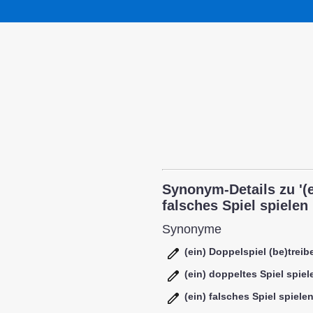
Synonym-Details zu '(ei
falsches Spiel spielen ·
Synonyme
(ein) Doppelspiel (be)treib
(ein) doppeltes Spiel spiel
(ein) falsches Spiel spiele