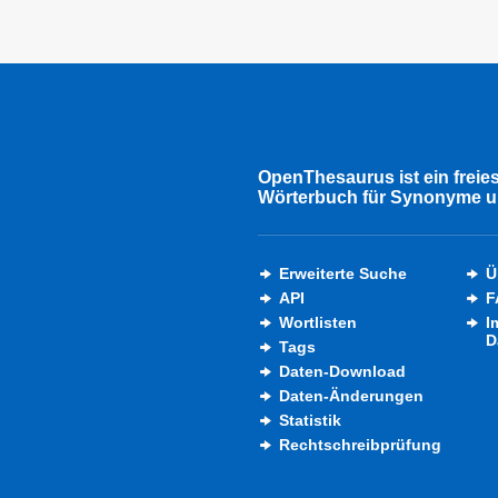
OpenThesaurus ist ein freie
Wörterbuch für Synonyme u
Erweiterte Suche
Ü
API
F
Wortlisten
I
D
Tags
Daten-Download
Daten-Änderungen
Statistik
Rechtschreibprüfung