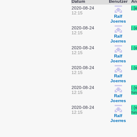
Datum
Benutzer
Än
2020-08-24
| [
12:15
Ralf
Joerres
2020-08-24
| (
12:15
Ralf
Joerres
2020-08-24
| (
12:15
Ralf
Joerres
2020-08-24
| (
12:15
Ralf
Joerres
2020-08-24
| (
12:15
hin
Ralf
Joerres
2020-08-24
| (
12:15
hin
Ralf
Joerres