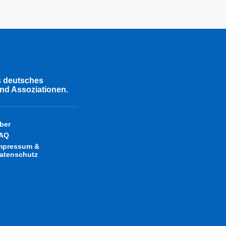
s deutsches
nd Assoziationen.
ber
AQ
mpressum &
atenschutz