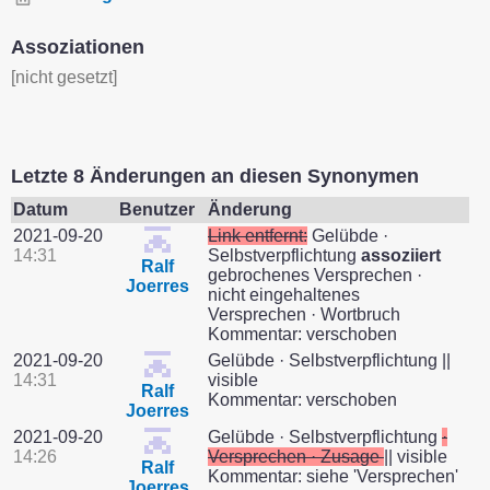
Assoziationen
[nicht gesetzt]
Letzte 8 Änderungen an diesen Synonymen
Datum
Benutzer
Änderung
2021-09-20
Link entfernt:
Gelübde ·
14:31
Selbstverpflichtung
assoziiert
Ralf
gebrochenes Versprechen ·
Joerres
nicht eingehaltenes
Versprechen · Wortbruch
Kommentar: verschoben
2021-09-20
Gelübde · Selbstverpflichtung ||
14:31
visible
Ralf
Kommentar: verschoben
Joerres
2021-09-20
Gelübde · Selbstverpflichtung
·
14:26
Versprechen · Zusage
|| visible
Ralf
Kommentar: siehe 'Versprechen'
Joerres