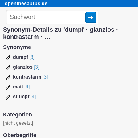
openthesaurus.de
Synonym-Details zu 'dumpf · glanzlos ·
kontrastarm · ...'
Synonyme
dumpf
[3]
glanzlos
[3]
kontrastarm
[3]
matt
[4]
stumpf
[4]
Kategorien
[nicht gesetzt]
Oberbegriffe