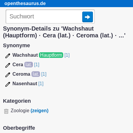
openthesaurus.de
Synonym-Details zu 'Wachshaut
(Hauptform) · Cera (lat.) · Ceroma (lat.) · ...'
Synonyme
Wachshaut
Hauptform
[1]
Cera
lat.
[1]
Ceroma
lat.
[1]
Nasenhaut
[1]
Kategorien
Zoologie
(zeigen)
Oberbegriffe