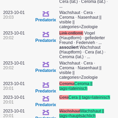
Cera (lat.) · Ceroma (lat.) ·
...
2023-10-01
Wachshaut · Cera ·
20:03
Ceroma · Nasenhaut ||
Predatorix
visible ||
categories=Zoologie
2023-10-01
Link entfernt:
Vogel
20:02
(Hauptform) · gefiederter
Predatorix
Freund · Federvieh · ...
assoziiert
Wachshaut
(Hauptform) · Cera (lat.) ·
Ceroma (lat.) · ...
2023-10-01
Wachshaut · Cera ·
20:02
Ceroma · Nasenhaut ||
Predatorix
visible ||
categories=Zoologie
2023-10-01
Ceroma
Ceroma ||
20:01
tags=lateinisch
Predatorix
2023-10-01
Cera
Cera || tags=lateinisch
20:01
Predatorix
2023-10-01
Wachshaut
Wachshaut ||
20:01
tags=hauptsächlich