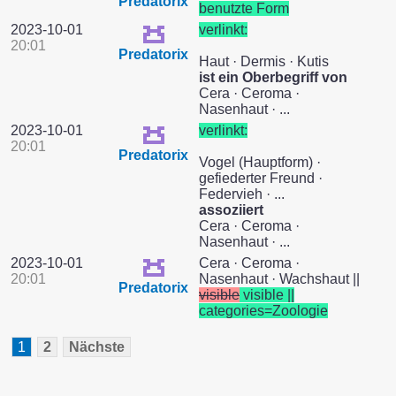
Predatorix
benutzte Form
2023-10-01
verlinkt:
20:01
Predatorix
Haut · Dermis · Kutis
ist ein Oberbegriff von
Cera · Ceroma ·
Nasenhaut · ...
2023-10-01
verlinkt:
20:01
Predatorix
Vogel (Hauptform) ·
gefiederter Freund ·
Federvieh · ...
assoziiert
Cera · Ceroma ·
Nasenhaut · ...
2023-10-01
Cera · Ceroma ·
20:01
Nasenhaut · Wachshaut ||
Predatorix
visible
visible ||
categories=Zoologie
1
2
Nächste