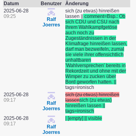
Datum
Benutzer
Änderung
2025-06-28
sich (zu etwas) hinreißen
09:25
lassen ||
comment=Bsp.: Ob
Ralf
sich CDU und CSU nach
Joerres
ihrem Wahlkampfgetöse
auch noch zu
Zugeständnissen in der
Klimafrage hinreißen lassen,
darf man bezweifeln, zumal
sie viele ihrer offensichtlich
unhaltbaren
'Wahlversprechen' bereits in
Rekordzeit und ohne mit der
Wimper zu zucken über
Bord geworfen hatten. ||
tags=ironisch
2025-06-28
sich (zu etwas) hinreißen
09:17
lassen
sich (zu etwas)
Ralf
hinreißen lassen ||
Joerres
tags=ironisch
2025-06-28
| [empty] || visible
09:17
Ralf
Joerres