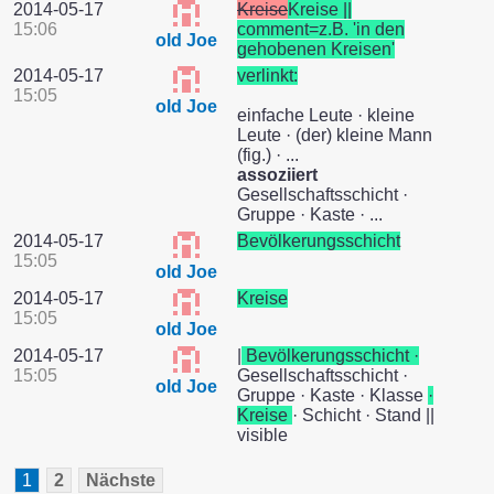
2014-05-17
Kreise
Kreise ||
15:06
comment=z.B. 'in den
old Joe
gehobenen Kreisen'
2014-05-17
verlinkt:
15:05
old Joe
einfache Leute · kleine
Leute · (der) kleine Mann
(fig.) · ...
assoziiert
Gesellschaftsschicht ·
Gruppe · Kaste · ...
2014-05-17
Bevölkerungsschicht
15:05
old Joe
2014-05-17
Kreise
15:05
old Joe
2014-05-17
|
Bevölkerungsschicht ·
15:05
Gesellschaftsschicht ·
old Joe
Gruppe · Kaste · Klasse
·
Kreise
· Schicht · Stand ||
visible
1
2
Nächste