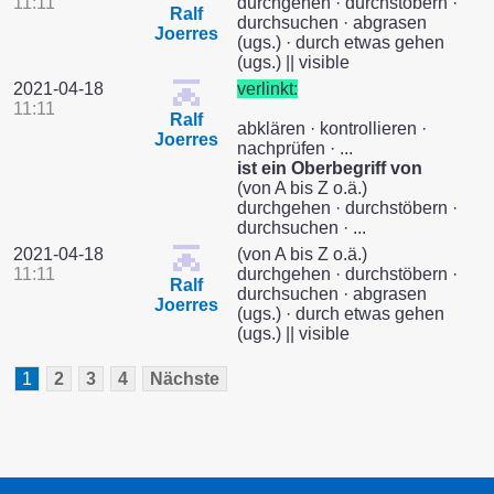
11:11
durchgehen · durchstöbern ·
Ralf
durchsuchen · abgrasen
Joerres
(ugs.) · durch etwas gehen
(ugs.) || visible
2021-04-18
verlinkt:
11:11
Ralf
abklären · kontrollieren ·
Joerres
nachprüfen · ...
ist ein Oberbegriff von
(von A bis Z o.ä.)
durchgehen · durchstöbern ·
durchsuchen · ...
2021-04-18
(von A bis Z o.ä.)
11:11
durchgehen · durchstöbern ·
Ralf
durchsuchen · abgrasen
Joerres
(ugs.) · durch etwas gehen
(ugs.) || visible
1
2
3
4
Nächste