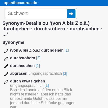
openthesaurus.de
Synonym-Details zu '(von A bis Z o.ä.)
durchgehen · durchstöbern · durchsuchen ·
...'
Synonyme
(von A bis Z o.ä.) durchgehen
[1]
durchstöbern
[2]
durchsuchen
[1]
abgrasen
umgangssprachlich
[3]
durch etwas gehen
umgangssprachlich
[1]
Bsp.: Ich konnte auf den ersten Blick
nichts feststellen, aber ich hatte das
unbestimmte Gefühl, dass bei mir
jemand durch die Schränke gegangen
war.