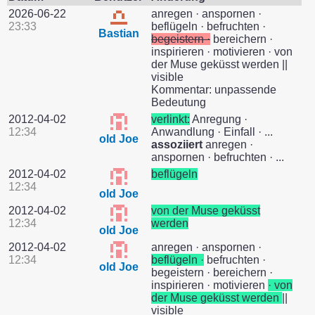
2026-06-22
anregen · anspornen ·
23:33
beflügeln · befruchten ·
Bastian
begeistern ·
bereichern ·
inspirieren · motivieren · von
der Muse geküsst werden ||
visible
Kommentar: unpassende
Bedeutung
2012-04-02
verlinkt:
Anregung ·
12:34
Anwandlung · Einfall · ...
old Joe
assoziiert
anregen ·
anspornen · befruchten · ...
2012-04-02
beflügeln
12:34
old Joe
2012-04-02
von der Muse geküsst
12:34
werden
old Joe
2012-04-02
anregen · anspornen ·
12:34
beflügeln ·
befruchten ·
old Joe
begeistern · bereichern ·
inspirieren · motivieren
· von
der Muse geküsst werden
||
visible