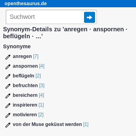
openthesaurus.de
Synonym-Details zu 'anregen · anspornen ·
beflügeln · ...'
Synonyme
anregen
[7]
anspornen
[4]
beflügeln
[2]
befruchten
[3]
bereichern
[4]
inspirieren
[1]
motivieren
[2]
von der Muse geküsst werden
[1]