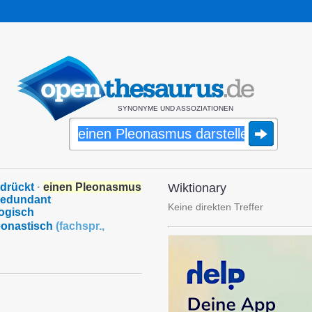
SYNONYME UND ASSOZIATIONEN
edrückt
·
einen Pleonasmus
Wiktionary
redundant
Keine direkten Treffer
logisch
eonastisch
(
fachspr.
,