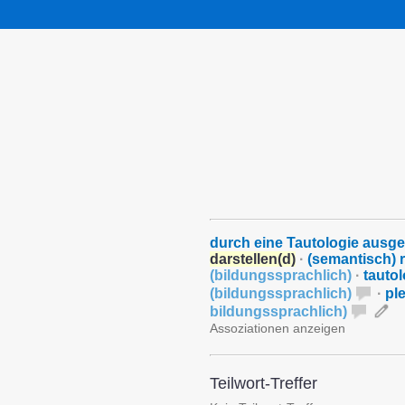
durch eine Tautologie ausg
darstellen(d)
·
(semantisch) 
(
bildungssprachlich
)
·
tauto
(
bildungssprachlich
)
·
pl
bildungssprachlich
)
Assoziationen anzeigen
Teilwort-Treffer