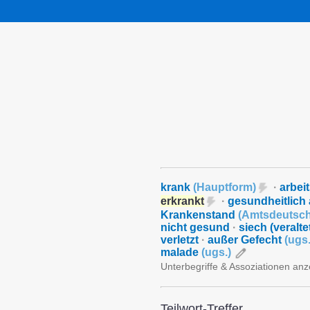
krank
(
Hauptform
)
·
arbei
erkrankt
·
gesundheitlich 
Krankenstand
(
Amtsdeutsc
nicht gesund
·
siech (veralte
verletzt
·
außer Gefecht
(
ugs
malade
(
ugs.
)
Unterbegriffe & Assoziationen an
Teilwort-Treffer