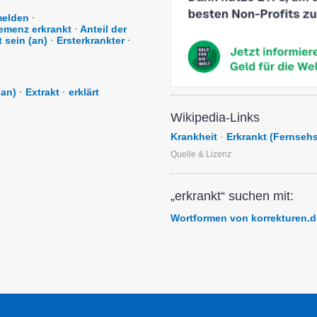
melden
·
emenz erkrankt
·
Anteil der
t sein (an)
·
Ersterkrankter
·
(an)
·
Extrakt
·
erklärt
Wikipedia-Links
Krankheit
·
Erkrankt (Fernsehs
Quelle & Lizenz
„erkrankt“ suchen mit:
Wortformen von korrekturen.d