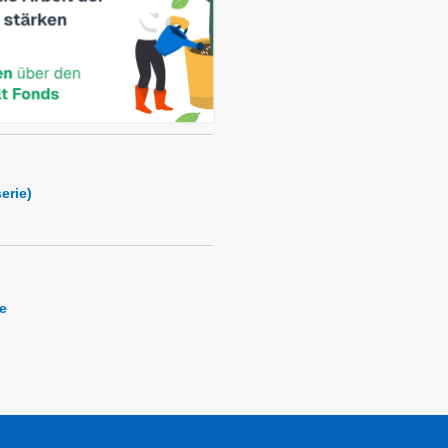
erie)
e