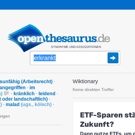
SYNONYME UND ASSOZIATIONEN
Wiktionary
tsunfähig (Arbeitsrecht)
·
angegriffen
·
im
Keine direkten Treffer
h
)
·
kränklich
·
leidend
·
t oder landschaftlich)
·
.
)
·
malad
(
ugs.
,
kölsch
)
·
zeigen