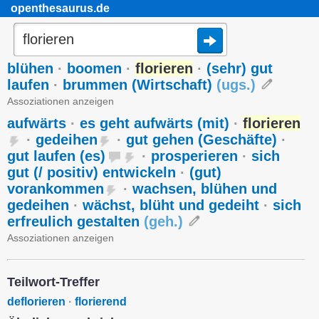
openthesaurus.de
blühen
·
boomen
·
florieren
·
(sehr) gut
laufen
·
brummen (Wirtschaft)
(
ugs.
)
Assoziationen anzeigen
aufwärts
·
es geht aufwärts (mit)
·
florieren
·
gedeihen
·
gut gehen (Geschäfte)
·
gut laufen (es)
·
prosperieren
·
sich
gut (/ positiv) entwickeln
·
(gut)
vorankommen
·
wachsen, blühen und
gedeihen
·
wächst, blüht und gedeiht
·
sich
erfreulich gestalten
(
geh.
)
Assoziationen anzeigen
Teilwort-Treffer
deflorieren
·
florierend