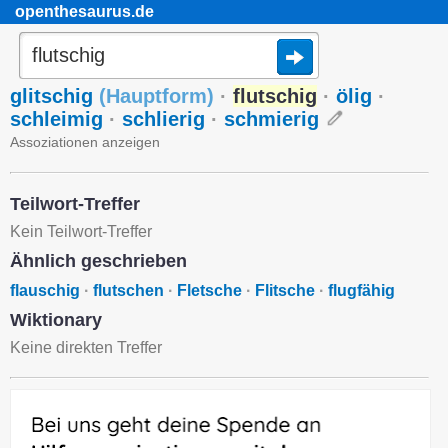
openthesaurus.de
glitschig
(
Hauptform
)
·
flutschig
·
ölig
·
schleimig
·
schlierig
·
schmierig
Assoziationen anzeigen
Teilwort-Treffer
Kein Teilwort-Treffer
Ähnlich geschrieben
flauschig
·
flutschen
·
Fletsche
·
Flitsche
·
flugfähig
Wiktionary
Keine direkten Treffer