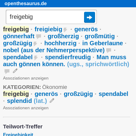
openthesaurus.de
freigebig
·
freigiebig
·
generös
·
gönnerhaft
·
großherzig
·
großmütig
·
großzügig
·
hochherzig
·
in Geberlaune
·
nobel (aus der Nehmerperspektive)
·
spendabel
·
spendierfreudig
·
Man muss
auch gönnen können.
(
ugs.
,
sprichwörtlich
)
Assoziationen anzeigen
KATEGORIEN:
Ökonomie
freigebig
·
generös
·
großzügig
·
spendabel
·
splendid
(
lat.
)
Assoziationen anzeigen
Teilwort-Treffer
Freigebigkeit