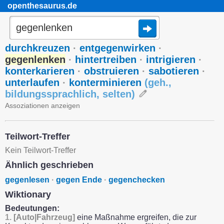
openthesaurus.de
durchkreuzen
·
entgegenwirken
·
gegenlenken
·
hintertreiben
·
intrigieren
·
konterkarieren
·
obstruieren
·
sabotieren
·
unterlaufen
·
konterminieren
(
geh.
,
bildungssprachlich
,
selten
)
Assoziationen anzeigen
Teilwort-Treffer
Kein Teilwort-Treffer
Ähnlich geschrieben
gegenlesen
·
gegen Ende
·
gegenchecken
Wiktionary
Bedeutungen:
1.
[Auto|Fahrzeug]
eine Maßnahme ergreifen, die zur