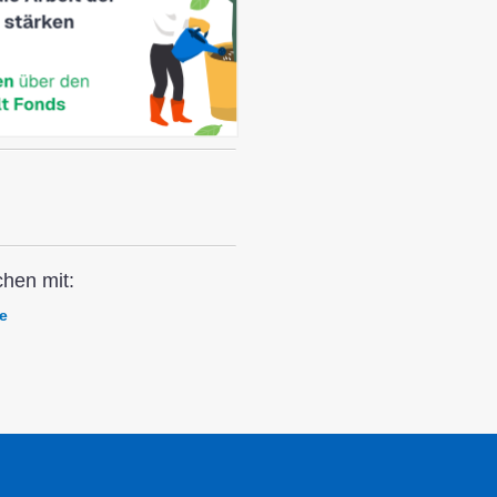
chen mit:
e