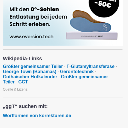
Wikipedia-Links
Größter gemeinsamer Teiler
·
Γ-Glutamyltransferase
·
George Town (Bahamas)
·
Gerontotechnik
·
Gothaischer Hofkalender
·
Größter gemeinsamer
Teiler
·
GGT
Quelle & Lizenz
„ggT“ suchen mit:
Wortformen von korrekturen.de