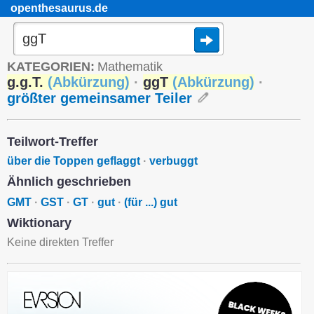
openthesaurus.de
KATEGORIEN:
Mathematik
g.g.T.
(
Abkürzung
)
·
ggT
(
Abkürzung
)
·
größter gemeinsamer Teiler
Teilwort-Treffer
über die Toppen geflaggt
·
verbuggt
Ähnlich geschrieben
GMT
·
GST
·
GT
·
gut
·
(für ...) gut
Wiktionary
Keine direkten Treffer