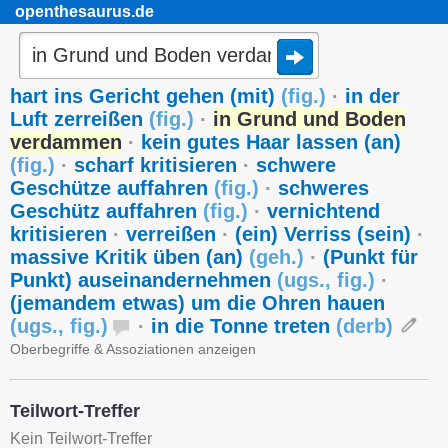
openthesaurus.de
hart ins Gericht gehen (mit)
(
fig.
)
·
in der
Luft zerreißen
(
fig.
)
·
in Grund und Boden
verdammen
·
kein gutes Haar lassen (an)
(
fig.
)
·
scharf kritisieren
·
schwere
Geschütze auffahren
(
fig.
)
·
schweres
Geschütz auffahren
(
fig.
)
·
vernichtend
kritisieren
·
verreißen
·
(ein) Verriss (sein)
·
massive Kritik üben (an)
(
geh.
)
·
(Punkt für
Punkt) auseinandernehmen
(
ugs.
,
fig.
)
·
(jemandem etwas) um die Ohren hauen
(
ugs.
,
fig.
)
·
in die Tonne treten
(
derb
)
Oberbegriffe & Assoziationen anzeigen
Teilwort-Treffer
Kein Teilwort-Treffer