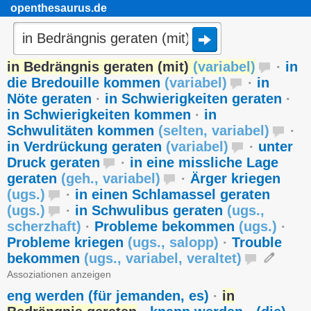
openthesaurus.de
in Bedrängnis geraten (mit)
(
variabel
)
·
in
die Bredouille kommen
(
variabel
)
·
in
Nöte geraten
·
in Schwierigkeiten geraten
·
in Schwierigkeiten kommen
·
in
Schwulitäten kommen
(
selten
,
variabel
)
·
in Verdrückung geraten
(
variabel
)
·
unter
Druck geraten
·
in eine missliche Lage
geraten
(
geh.
,
variabel
)
·
Ärger kriegen
(
ugs.
)
·
in einen Schlamassel geraten
(
ugs.
)
·
in Schwulibus geraten
(
ugs.
,
scherzhaft
)
·
Probleme bekommen
(
ugs.
)
·
Probleme kriegen
(
ugs.
,
salopp
)
·
Trouble
bekommen
(
ugs.
,
variabel
,
veraltet
)
Assoziationen anzeigen
eng werden (für jemanden, es)
·
in