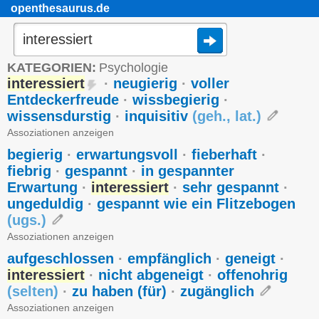
openthesaurus.de
KATEGORIEN:
Psychologie
interessiert
·
neugierig
·
voller
Entdeckerfreude
·
wissbegierig
·
wissensdurstig
·
inquisitiv
(
geh.
,
lat.
)
Assoziationen anzeigen
begierig
·
erwartungsvoll
·
fieberhaft
·
fiebrig
·
gespannt
·
in gespannter
Erwartung
·
interessiert
·
sehr gespannt
·
ungeduldig
·
gespannt wie ein Flitzebogen
(
ugs.
)
Assoziationen anzeigen
aufgeschlossen
·
empfänglich
·
geneigt
·
interessiert
·
nicht abgeneigt
·
offenohrig
(
selten
)
·
zu haben (für)
·
zugänglich
Assoziationen anzeigen