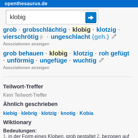
openthesaurus.de
grob
·
grobschlächtig
·
klobig
·
klotzig
·
vierschrötig
·
ungeschlacht
(
geh.
)
Assoziationen anzeigen
grob behauen
·
klobig
·
klotzig
·
roh gefügt
·
unförmig
·
ungefüge
·
wuchtig
Assoziationen anzeigen
Teilwort-Treffer
Kein Teilwort-Treffer
Ähnlich geschrieben
kiebig
·
klebrig
·
klotzig
·
knotig
·
Kobia
Wiktionary
Bedeutungen:
1.
in der Form eines Kloben, grob gestaltet
2.
bezogen auf