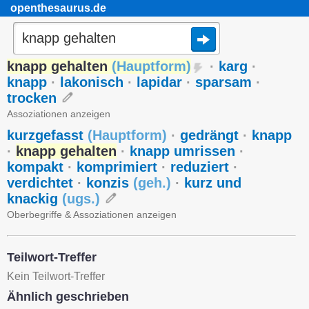
openthesaurus.de
knapp gehalten
(
Hauptform
)
·
karg
·
knapp
·
lakonisch
·
lapidar
·
sparsam
·
trocken
Assoziationen anzeigen
kurzgefasst
(
Hauptform
)
·
gedrängt
·
knapp
·
knapp gehalten
·
knapp umrissen
·
kompakt
·
komprimiert
·
reduziert
·
verdichtet
·
konzis
(
geh.
)
·
kurz und
knackig
(
ugs.
)
Oberbegriffe & Assoziationen anzeigen
Teilwort-Treffer
Kein Teilwort-Treffer
Ähnlich geschrieben