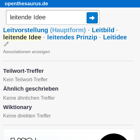
openthesaurus.de
Leitvorstellung
(
Hauptform
)
·
Leitbild
·
leitende Idee
·
leitendes Prinzip
·
Leitidee
Assoziationen anzeigen
Teilwort-Treffer
Kein Teilwort-Treffer
Ähnlich geschrieben
Keine ähnlichen Treffer
Wiktionary
Keine direkten Treffer