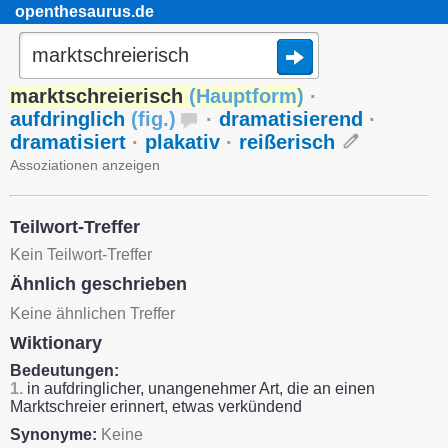
openthesaurus.de
marktschreierisch
(
Hauptform
)
·
aufdringlich
(
fig.
)
·
dramatisierend
·
dramatisiert
·
plakativ
·
reißerisch
Assoziationen anzeigen
Teilwort-Treffer
Kein Teilwort-Treffer
Ähnlich geschrieben
Keine ähnlichen Treffer
Wiktionary
Bedeutungen:
1.
in aufdringlicher, unangenehmer Art, die an einen
Marktschreier erinnert, etwas verkündend
Synonyme:
Keine