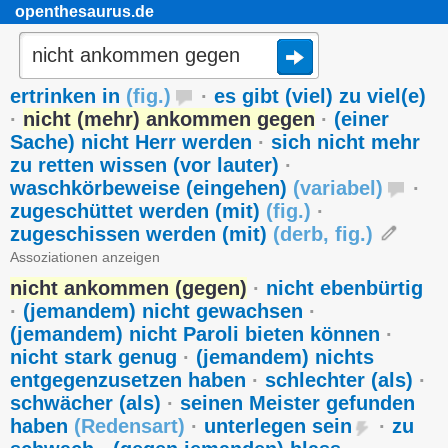
openthesaurus.de
ertrinken in
(
fig.
)
·
es gibt (viel) zu viel(e)
·
nicht (mehr) ankommen gegen
·
(einer
Sache) nicht Herr werden
·
sich nicht mehr
zu retten wissen (vor lauter)
·
waschkörbeweise (eingehen)
(
variabel
)
·
zugeschüttet werden (mit)
(
fig.
)
·
zugeschissen werden (mit)
(
derb
,
fig.
)
Assoziationen anzeigen
nicht ankommen (gegen)
·
nicht ebenbürtig
·
(jemandem) nicht gewachsen
·
(jemandem) nicht Paroli bieten können
·
nicht stark genug
·
(jemandem) nichts
entgegenzusetzen haben
·
schlechter (als)
·
schwächer (als)
·
seinen Meister gefunden
haben
(
Redensart
)
·
unterlegen sein
·
zu