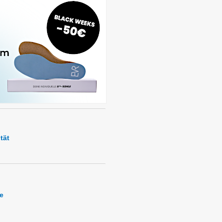
tät
e