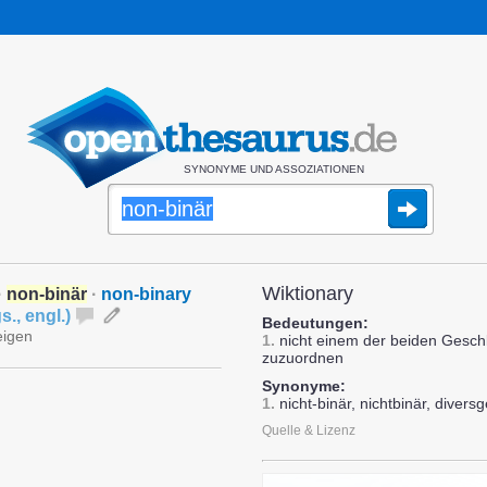
SYNONYME UND ASSOZIATIONEN
Wiktionary
·
non-binär
·
non-binary
s.
,
engl.
)
Bedeutungen:
eigen
1.
nicht einem der beiden Geschl
zuzuordnen
Synonyme:
1.
nicht-binär, nichtbinär, diversg
Quelle & Lizenz