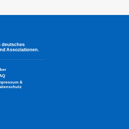
s deutsches
nd Assoziationen.
ber
AQ
mpressum &
atenschutz