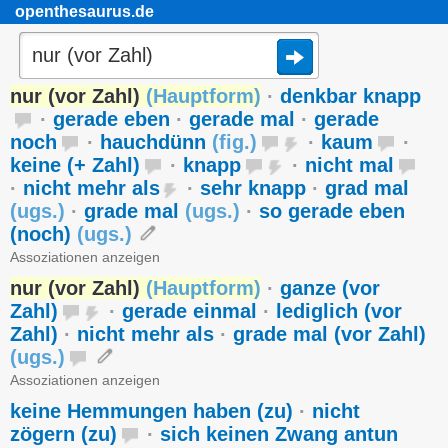
openthesaurus.de
nur (vor Zahl)
(
Hauptform
)
·
denkbar knapp
·
gerade eben
·
gerade mal
·
gerade
noch
·
hauchdünn
(
fig.
)
·
kaum
·
keine (+ Zahl)
·
knapp
·
nicht mal
·
nicht mehr als
·
sehr knapp
·
grad mal
(
ugs.
)
·
grade mal
(
ugs.
)
·
so gerade eben
(noch)
(
ugs.
)
Assoziationen anzeigen
nur (vor Zahl)
(
Hauptform
)
·
ganze (vor
Zahl)
·
gerade einmal
·
lediglich (vor
Zahl)
·
nicht mehr als
·
grade mal (vor Zahl)
(
ugs.
)
Assoziationen anzeigen
keine Hemmungen haben (zu)
·
nicht
zögern (zu)
·
sich keinen Zwang antun