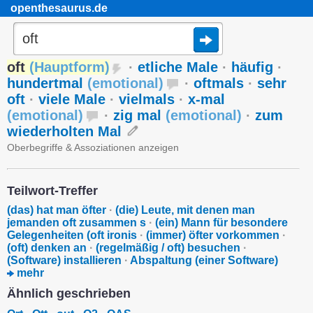
openthesaurus.de
oft
(
Hauptform
)
·
etliche Male
·
häufig
·
hundertmal
(
emotional
)
·
oftmals
·
sehr
oft
·
viele Male
·
vielmals
·
x-mal
(
emotional
)
·
zig mal
(
emotional
)
·
zum
wiederholten Mal
Oberbegriffe & Assoziationen anzeigen
Teilwort-Treffer
(das) hat man öfter
·
(die) Leute, mit denen man
jemanden oft zusammen s
·
(ein) Mann für besondere
Gelegenheiten (oft ironis
·
(immer) öfter vorkommen
·
(oft) denken an
·
(regelmäßig / oft) besuchen
·
(Software) installieren
·
Abspaltung (einer Software)
mehr
Ähnlich geschrieben