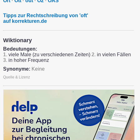
Ort
·
Ott
·
out
·
O2
·
OAS
Tipps zur Rechtschreibung von 'oft'
auf korrekturen.de
Wiktionary
Bedeutungen:
1.
viele Male (zu verschiedenen Zeiten)
2.
in vielen Fällen
3.
in hoher Frequenz
Synonyme:
Keine
Quelle & Lizenz