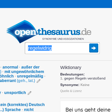
SYNONYME UND ASSOZIATIONEN
·
anormal
·
außer der
Wiktionary
)
·
mit ungewöhnlichem
Bedeutungen:
öhnlich
·
unregelmäßig
·
1.
gegen Regeln verstoßend
aberrant
(
geh.
,
lat.
)
Synonyme:
Keine
Quelle & Lizenz
r
·
unsportlich
 kein (korrektes) Deutsch
...) Sprache
·
nicht