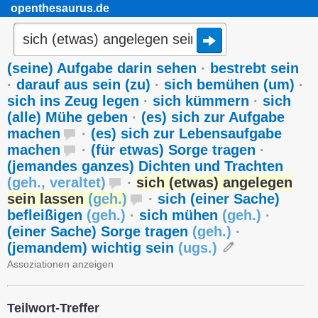
openthesaurus.de
(seine) Aufgabe darin sehen
·
bestrebt sein
·
darauf aus sein (zu)
·
sich bemühen (um)
·
sich ins Zeug legen
·
sich kümmern
·
sich
(alle) Mühe geben
·
(es) sich zur Aufgabe
machen
·
(es) sich zur Lebensaufgabe
machen
·
(für etwas) Sorge tragen
·
(jemandes ganzes) Dichten und Trachten
(
geh.
,
veraltet
)
·
sich (etwas) angelegen
sein lassen
(
geh.
)
·
sich (einer Sache)
befleißigen
(
geh.
)
·
sich mühen
(
geh.
)
·
(einer Sache) Sorge tragen
(
geh.
)
·
(jemandem) wichtig sein
(
ugs.
)
Assoziationen anzeigen
Teilwort-Treffer