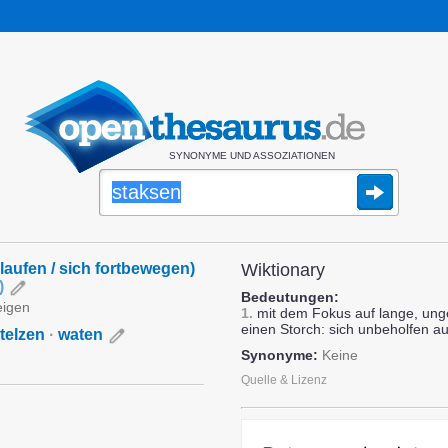
SYNONYME UND ASSOZIATIONEN
 laufen / sich fortbewegen)
Wiktionary
)
Bedeutungen:
eigen
1.
mit dem Fokus auf lange, ung
einen Storch: sich unbeholfen a
telzen
·
waten
Synonyme:
Keine
Quelle & Lizenz