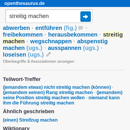
openthesaurus.de
abwerben
·
entführen
(
fig.
)
·
freibekommen
·
herausbekommen
·
streitig
machen
·
wegschnappen
·
abspenstig
machen
(
ugs.
)
·
ausspannen
(
ugs.
)
·
loseisen
(
ugs.
)
Oberbegriffe & Assoziationen anzeigen
Teilwort-Treffer
(jemandem etwas) nicht streitig machen (können)
·
(jemandem seinen) Rang streitig machen
·
(jemandem)
seine Position streitig machen wollen
·
niemand kann
ihm die Führung streitig machen
Ähnlich geschrieben
(einen) Streifzug machen
Wiktionary