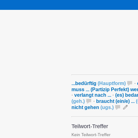
...bedürftig
(
Hauptform
)
·
muss ... (Partizip Perfekt) w
·
verlangt nach ...
·
(es) bedar
(
geh.
)
·
braucht (ein/e) ...
(
nicht gehen
(
ugs.
)
Teilwort-Treffer
Kein Teilwort-Treffer