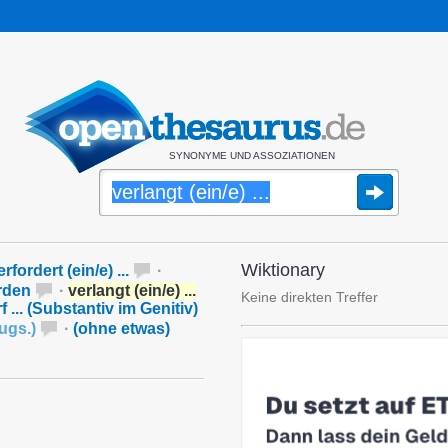
SYNONYME UND ASSOZIATIONEN
Wiktionary
erfordert (ein/e) ...
·
erden
·
verlangt (ein/e) ...
Keine direkten Treffer
f ... (Substantiv im Genitiv)
ugs.
)
·
(ohne etwas)