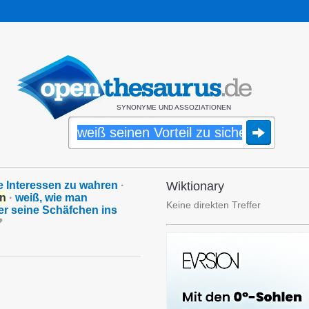
SYNONYME UND ASSOZIATIONEN
e Interessen zu wahren
·
Wiktionary
rn
·
weiß, wie man
Keine direkten Treffer
 er seine Schäfchen ins