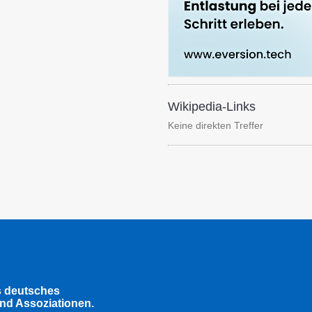
Wikipedia-Links
Keine direkten Treffer
s deutsches
nd Assoziationen.