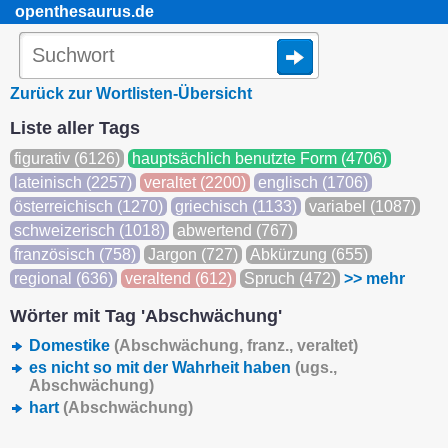
openthesaurus.de
Zurück zur Wortlisten-Übersicht
Liste aller Tags
figurativ (6126)
hauptsächlich benutzte Form (4706)
lateinisch (2257)
veraltet (2200)
englisch (1706)
österreichisch (1270)
griechisch (1133)
variabel (1087)
schweizerisch (1018)
abwertend (767)
französisch (758)
Jargon (727)
Abkürzung (655)
regional (636)
veraltend (612)
Spruch (472)
>> mehr
Wörter mit Tag 'Abschwächung'
Domestike
(Abschwächung,
franz.
, veraltet)
es nicht so mit der Wahrheit haben
(
ugs.
,
Abschwächung)
hart
(Abschwächung)