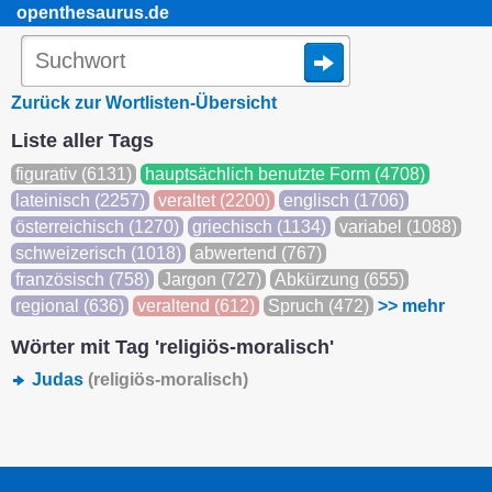
openthesaurus.de
Zurück zur Wortlisten-Übersicht
Liste aller Tags
figurativ (6131)
hauptsächlich benutzte Form (4708)
lateinisch (2257)
veraltet (2200)
englisch (1706)
österreichisch (1270)
griechisch (1134)
variabel (1088)
schweizerisch (1018)
abwertend (767)
französisch (758)
Jargon (727)
Abkürzung (655)
regional (636)
veraltend (612)
Spruch (472)
>> mehr
Wörter mit Tag 'religiös-moralisch'
Judas
(religiös-moralisch)