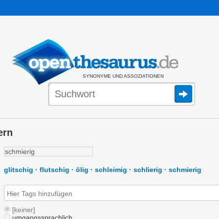
SYNONYME UND ASSOZIATIONEN
ern
glitschig · flutschig · ölig · schleimig · schlierig · schmierig
[keiner]
umgangssprachlich