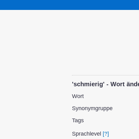
'schmierig' - Wort änd
Wort
Synonym­gruppe
Tags
Sprach­level
[?]