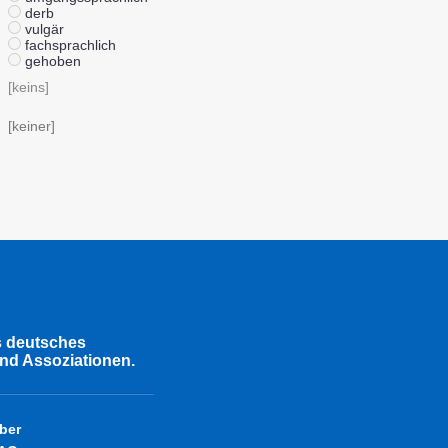
derb
vulgär
fachsprachlich
gehoben
[keins]
[keiner]
s deutsches
nd Assoziationen.
ber