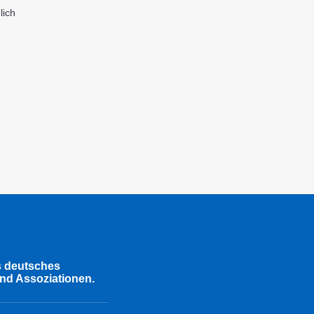
ich
s deutsches
nd Assoziationen.