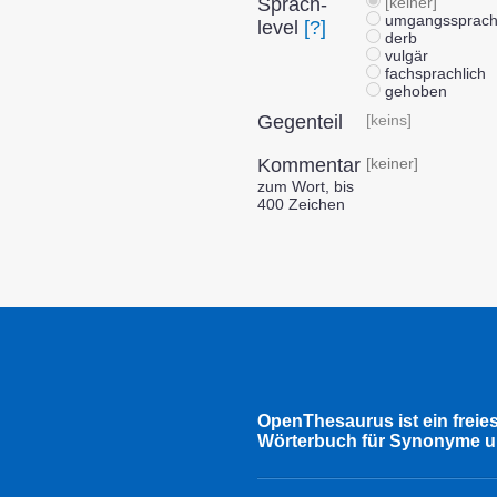
Sprach­
[keiner]
umgangssprachl
level
[?]
derb
vulgär
fachsprachlich
gehoben
Gegenteil
[keins]
Kommentar
[keiner]
zum Wort, bis
400 Zeichen
OpenThesaurus ist ein freie
Wörterbuch für Synonyme u